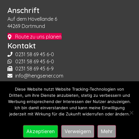
Anschrift
Auf dem Hövellande 6
44269 Dortmund
Route zu uns planen
Kontakt
0231 58 69 45 6-0
0231 58 69 45 6-0
0231 58 69 45 6-9
info@hengsener.com
Kontaktzeiten
Diese Website nutzt Website Tracking-Technologien von
Dritten, um ihre Dienste anzubieten, stetig zu verbessern und
Montag bis Sonntag!
Werbung entsprechend der Interessen der Nutzer anzuzeigen.
Rund um die Uhr!
Ich bin damit einverstanden und kann meine Einwilligung
jederzeit mit Wirkung für die Zukunft widerrufen oder ändern.
© 2026 Hengsener Immobilien |
Impressum
|
Akzeptieren
Verweigern
Mehr
Datenschutzerklärung