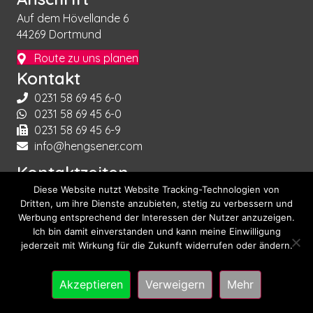
Auf dem Hövellande 6
44269 Dortmund
Route zu uns planen
Kontakt
0231 58 69 45 6-0
0231 58 69 45 6-0
0231 58 69 45 6-9
info@hengsener.com
Kontaktzeiten
Diese Website nutzt Website Tracking-Technologien von
Montag bis Sonntag!
Dritten, um ihre Dienste anzubieten, stetig zu verbessern und
Rund um die Uhr!
Werbung entsprechend der Interessen der Nutzer anzuzeigen.
Ich bin damit einverstanden und kann meine Einwilligung
jederzeit mit Wirkung für die Zukunft widerrufen oder ändern.
© 2026 Hengsener Immobilien |
Impressum
|
Datenschutzerklärung
Akzeptieren
Verweigern
Mehr